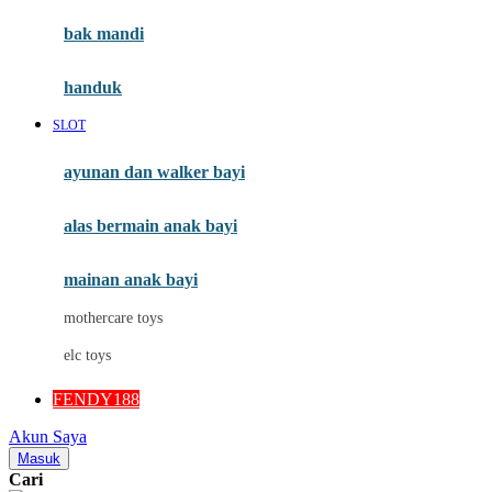
Moby
bak mandi
Momami
handuk
Mothercare
SLOT
Mustela
ayunan dan walker bayi
My Buddy Tag
My K
alas bermain anak bayi
N
mainan anak bayi
Naif
mothercare toys
Nike
elc toys
Nordic Natural
FENDY188
Nuby
Akun Saya
Nuna
Masuk
Cari