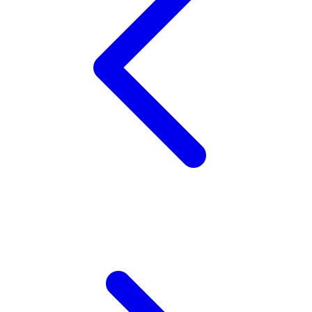
Xootz
Y
Yamatoya
Z
Zaxy
Zoggs
0-9
4Moms
59S