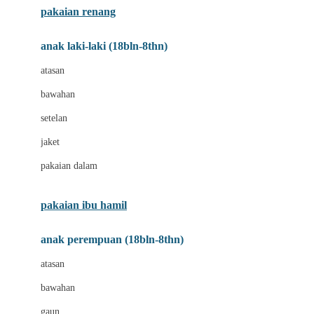
pakaian renang
Bumkins
anak laki-laki (18bln-8thn)
C
atasan
Cetaphil
bawahan
Chicco
setelan
Childlife
jaket
Clevamama
pakaian dalam
Cocolatte
Cottonseeds
pakaian ibu hamil
Cozy N Safe
anak perempuan (18bln-8thn)
Crane
atasan
Cybex
bawahan
D
gaun