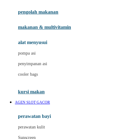
Joie
pengolah makanan
Joolz
Jujube
makanan & multivitamin
K
alat menyusui
Kiddycuts
pompa asi
Kumon
penyimpanan asi
L
cooler bags
Leapfrog
kursi makan
Leclerc
AGEN SLOT GACOR
Lee Vierra
Lillebaby
perawatan bayi
Little Bird Told Me
perawatan kulit
Little Miss Janis
Sunscreen