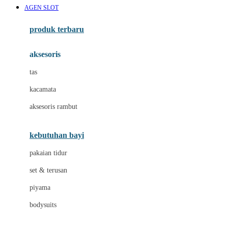
AGEN SLOT
Azetabio
produk terbaru
B
aksesoris
Baabaasheepz
tas
Babiators
kacamata
Baby Dove
aksesoris rambut
Baby Jogger
Baby Rovega
kebutuhan bayi
Babybee
pakaian tidur
Banana Boat
set & terusan
Banz
piyama
Barbie
bodysuits
Beaba