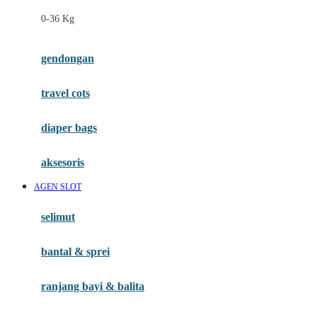
Felt So Sweet
0-36 Kg
Fisher Price
Flipper
gendongan
Friends Of Sally
travel cots
G
diaper bags
Gb
Geko
aksesoris
Graco
AGEN SLOT
Gund
selimut
H
bantal & sprei
Habbie
Haenim
ranjang bayi & balita
Happy Horse