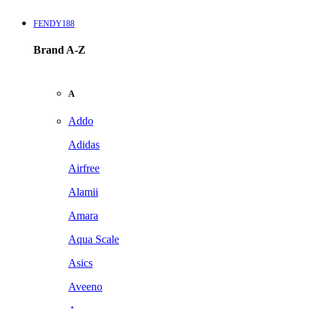
FENDY188
Brand A-Z
A
Addo
Adidas
Airfree
Alamii
Amara
Aqua Scale
Asics
Aveeno
Awan